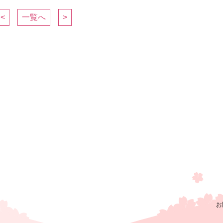
<
一覧へ
>
お