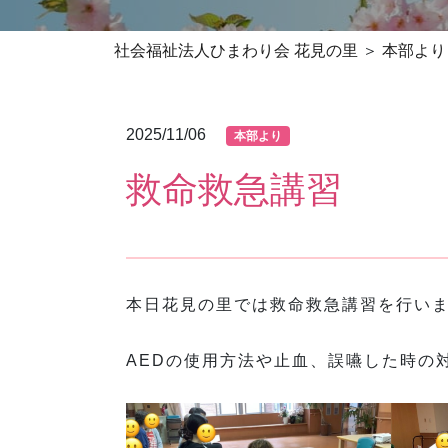
社会福祉法人ひまわり会 花見の里
本部より
2025/11/06
本部より
救命救急講習
本日花見の里では救命救急講習を行い
AEDの使用方法や止血、誤嚥した時の