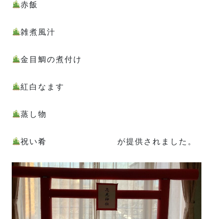
赤飯
雑煮風汁
金目鯛の煮付け
紅白なます
蒸し物
祝い肴 が提供されました。